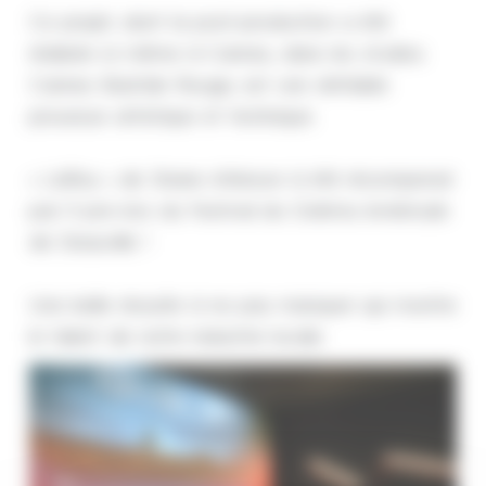
Ce projet, dont la post-production a été
réalisée ici même à Cannes, dans les studios
Cannes Bastide Rouge, est une véritable
prouesse artistique et technique.
« LaRoy » de Shane Atkinson à été récompensé
par 3 prix lors du Festival du Cinéma Américain
de Deauville !
Une belle réussite à ne pas manquer qui montre
le talent de notre industrie locale.