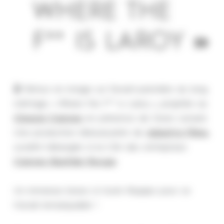
WHERE THE
F** IS LAROY
»
🎬 Retour en image sur l’avant-première du long
métrage « Where the F** is Laroy », projetée au
Cineum Cannes
en présence de Davis Lisnard.
Une production éblouissante de
Adastra Films
,
société hébergée à la Cité des entreprises
Cannes Bastide Rouge
.
Un immense bravo à toute l’équipe pour ce
travail remarquable !