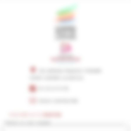
216 AVENUE FRANCIS TONNER
06150 CANNES LA BOCCA
04 22 21 51 00
NOUS CONTACTER
S'INSCRIRE AU FIL
D'ACTUS
Prénom ou nom complet