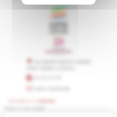
216 AVENUE FRANCIS TONNER
06150 CANNES LA BOCCA
04 22 21 51 00
NOUS CONTACTER
S'INSCRIRE AU FIL
D'ACTUS
Prénom ou nom complet