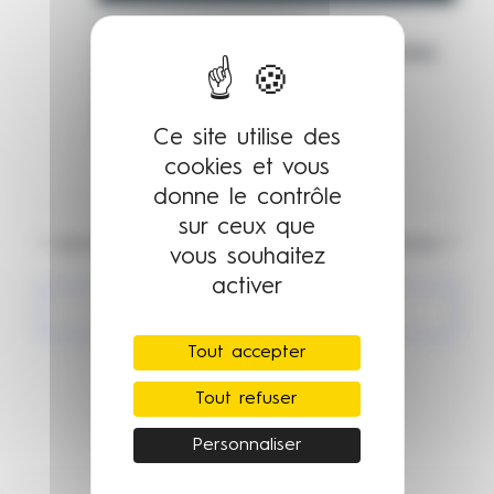
3 mai:8h00
-
13 novembre:17h00
Formations professionnelles certifiantes
ESRA 2026 Cannes (Chargé de
production, monteur audiovisuel,
opérateur prise de vue)
Ce site utilise des
cookies et vous
donne le contrôle
sur ceux que
Jour précédent
Jour suivant
vous souhaitez
activer
S’abonner au calendrier
Tout accepter
Tout refuser
Personnaliser